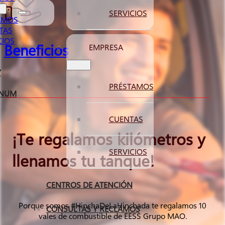
SERVICIOS
AMOS
TAS
CIOS
Beneficios
EMPRESA
Y
PRÉSTAMOS
INUM
CUENTAS
¡Te regalamos kilómetros y
SERVICIOS
llenamos tu tanque!
CENTROS DE ATENCIÓN
Porque somos #HinchaDeLaHinchada te regalamos 10
CONSULTAS Y RECLAMOS
vales de combustible de EESS Grupo MAO.