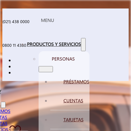
Saltar al contenido principal
Saltar al pie de página
(021) 438 0000
PRODUCTOS Y SERVICIOS
0800 11 4380
PERSONAS
PRÉSTAMOS
Y
CUENTAS
S
AMOS
TAS
TARJETAS
TAS
CIOS