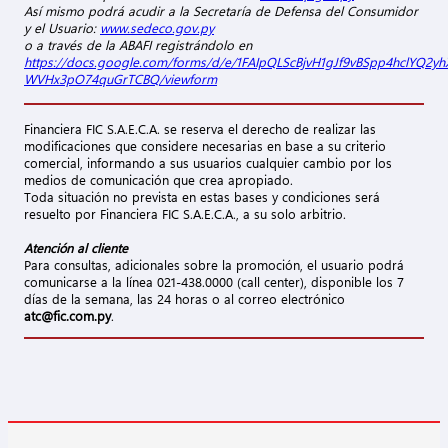
Así mismo podrá acudir a la Secretaría de Defensa del Consumidor
y el Usuario:
www.sedeco.gov.py
o a través de la ABAFI registrándolo en
https://docs.google.com/forms/d/e/1FAIpQLScBjvH1gJf9vBSpp4hclYQ2yh
WVHx3pO74quGrTCBQ/viewform
Financiera FIC S.A.E.C.A. se reserva el derecho de realizar las
modificaciones que considere necesarias en base a su criterio
comercial, informando a sus usuarios cualquier cambio por los
medios de comunicación que crea apropiado.
Toda situación no prevista en estas bases y condiciones será
resuelto por Financiera FIC S.A.E.C.A., a su solo arbitrio.
Atención al cliente
Para consultas, adicionales sobre la promoción, el usuario podrá
comunicarse a la línea 021-438.0000 (call center), disponible los 7
días de la semana, las 24 horas o al correo electrónico
atc@fic.com.py
.