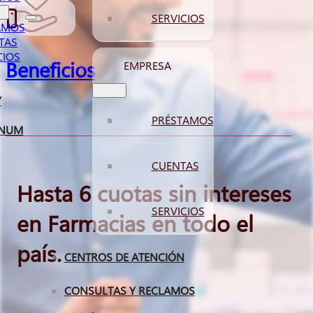
SERVICIOS
AMOS
TAS
CIOS
Beneficios
EMPRESA
Y
PRÉSTAMOS
INUM
CUENTAS
Hasta 6 cuotas sin intereses
SERVICIOS
en Farmacias en todo el
país.
CENTROS DE ATENCIÓN
CONSULTAS Y RECLAMOS