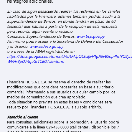
reintegros adicionales.
En caso de algún desacuerdo realizar tus reclamos en los canales
habilitados por la Financiera, además también, podrán acudir a la
Superintendencia de Bancos, en donde tendrán un plazo de 60
(sesenta) días hábiles a partir de la recepción de esta respuesta
para reportar algún evento o reclamo.
Contactos: Superintendencia de Bancos:
www.bcp.gov.py
Así mismo podrá acudir a la Secretaría de Defensa del Consumidor
y el Usuario:
www.sedeco.gov.py
o a través de la ABAFI registrándolo en
https://docs.google.com/forms/d/e/1FAIpQLScBjvH1gJf9vBSpp4hclYQ2yh
WVHx3pO74quGrTCBQ/viewform
____________________________________________________________
Financiera FIC S.A.E.C.A. se reserva el derecho de realizar las
modificaciones que considere necesarias en base a su criterio
comercial, informando a sus usuarios cualquier cambio por los
medios de comunicación que crea apropiado.
Toda situación no prevista en estas bases y condiciones será
resuelto por Financiera FIC S.A.E.C.A., a su solo arbitrio.
Atención al cliente
Para consultas, adicionales sobre la promoción, el usuario podrá
comunicarse a la línea 021-438.0000 (call center), disponible los 7
días de la semana, las 24 horas o al correo