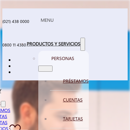
Saltar al contenido principal
Saltar al pie de página
(021) 438 0000
PRODUCTOS Y SERVICIOS
0800 11 4380
PERSONAS
PRÉSTAMOS
Y
CUENTAS
S
AMOS
TAS
TARJETAS
TAS
CIOS